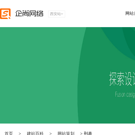
网站
西安站
首页
>
建站百科
>
网站策划
> 列表