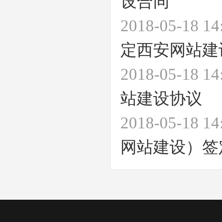
设合同
2018-05-18 
定西安网站建
2018-05-18 
站建设协议
2018-05-18 
网站建设）签