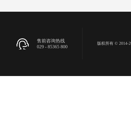
售前咨询热线
版权所有 © 2014-201
029 - 85365 800